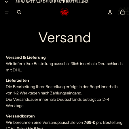
5% RABATT AUF DEINE ERSTE BESTELLUNG
5% RABATT AUF DEINE ERSTE BESTELLUNG
Artikel
Warenk
insgesa
0
Versand
Versand & Lieferung
Wir liefern Ihre Bestellung ausschließlich innerhalb Deutschlands
mit DHL.
Lieferzeiten
Die Bearbeitung Ihrer Bestellung erfolgt in der Regel innerhalb
von 1–2 Werktagen nach Zahlungseingang.
Die Versanddauer innerhalb Deutschlands beträgt ca. 2–4
Werktage.
Versandkosten
Wir berechnen eine Versandpauschale von
7,69 €
pro Bestellung
(DHL Paket bis 5 kg).