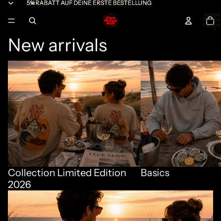
5% RABATT AUF DEINE ERSTE BESTELLUNG
5% RABATT AUF DEINE ERSTE BESTELLUNG
Artikel
Warenk
insgesa
0
New arrivals
Collection Limited Edition 2026
Basics
Collection Limited Edition
Basics
2026