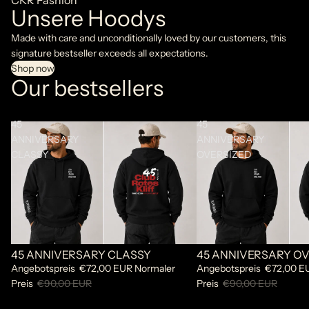
CKR Fashion
Unsere Hoodys
Made with care and unconditionally loved by our customers, this
signature bestseller exceeds all expectations.
Shop now
Our bestsellers
45
45
ANNIVERSARY
ANNIVERSARY
CLASSY
OVERSIZED
45 ANNIVERSARY CLASSY
45 ANNIVERSARY OV
Sale
Sale
Angebotspreis
€72,00 EUR
Normaler
Angebotspreis
€72,00 E
Preis
€90,00 EUR
Preis
€90,00 EUR