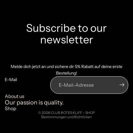
Subscribe to our
newsletter
Datenschutzerklärung
Melde dich jetzt an und sichere dir 5% Rabatt auf deine erste
Bestellung!
Widerrufsrecht
E-Mail
AGB
Kontaktinformationen
About us
Impressum
Our passion is quality.
Versand
Shop
© 2026
CLUB ROTES KLIFF - SHOP
Bestimmungen und Richtlinien